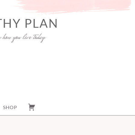
THY PLAN
y how you live today
SHOP