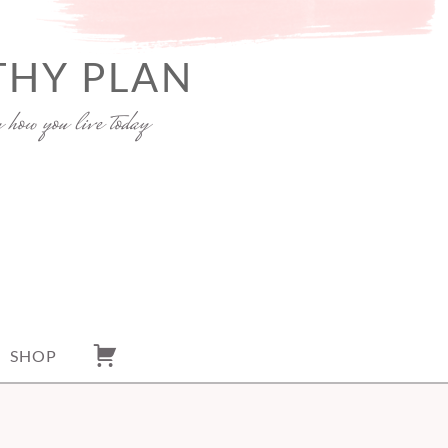
THY PLAN
y how you live today
SHOP