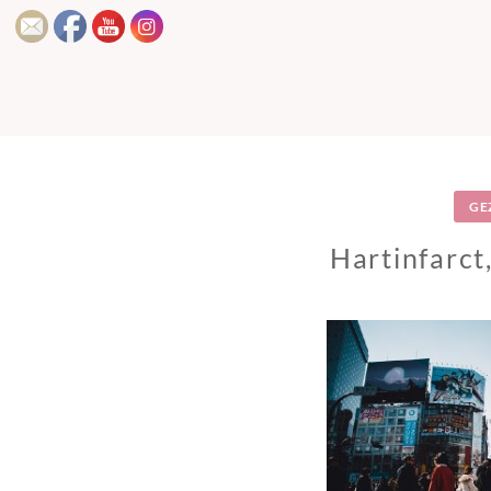
GE
Hartinfarct