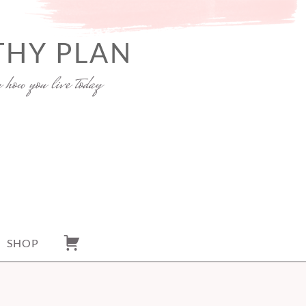
THY PLAN
y how you live today
SHOP