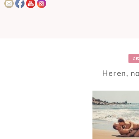
GE
Heren, no