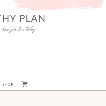
THY PLAN
y how you live today
SHOP