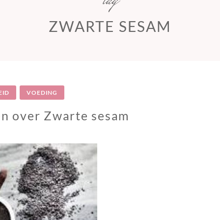
tag
ZWARTE SESAM
EID
VOEDING
en over Zwarte sesam