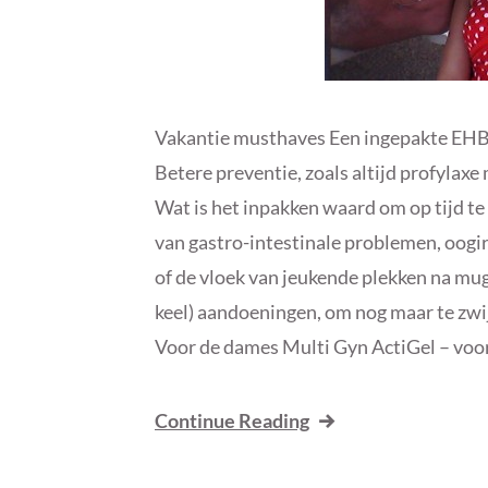
Vakantie musthaves Een ingepakte EHBO-
Betere preventie, zoals altijd profylax
Wat is het inpakken waard om op tijd t
van gastro-intestinale problemen, oogirr
of de vloek van jeukende plekken na mu
keel) aandoeningen, om nog maar te zw
Voor de dames Multi Gyn ActiGel – voo
Continue Reading