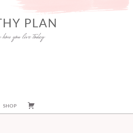
THY PLAN
y how you live today
SHOP