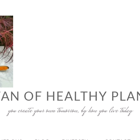
FAN OF HEALTHY PLA
you create your own tomorrow, by how you live today