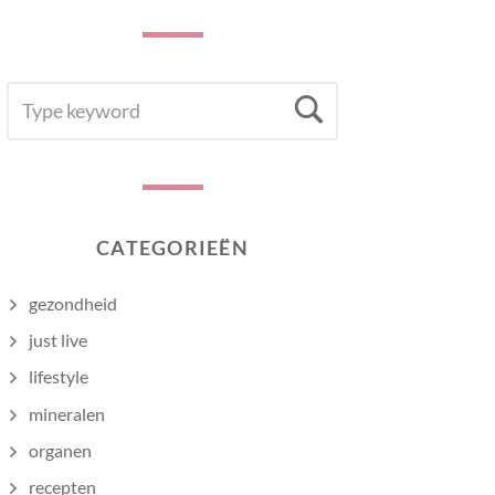
SEARCH
Search
FOR:
CATEGORIEËN
gezondheid
just live
lifestyle
mineralen
organen
recepten