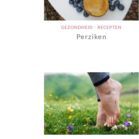
GEZONDHEID
RECEPTEN
•
Perziken