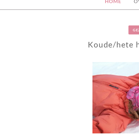
HOME
O
GE
Koude/hete 