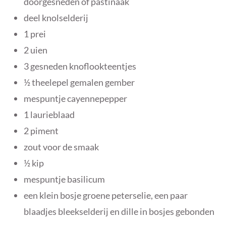
doorgesneden of pastinaak
deel knolselderij
1 prei
2 uien
3 gesneden knoflookteentjes
½ theelepel gemalen gember
mespuntje cayennepepper
1 laurieblaad
2 piment
zout voor de smaak
½ kip
mespuntje basilicum
een klein bosje groene peterselie, een paar
blaadjes bleekselderij en dille in bosjes gebonden