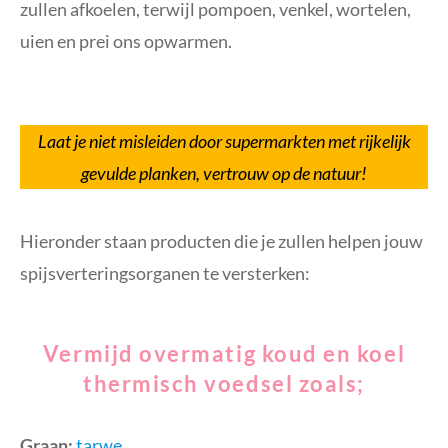
zullen afkoelen, terwijl pompoen, venkel, wortelen,
uien en prei ons opwarmen.
Laat je niet misleiden door supermarkten met rijkelijk
gevulde planken, vertrouw op de natuur!
Hieronder staan ​​producten die je zullen helpen jouw
spijsverteringsorganen te versterken:
Vermijd overmatig koud en koel
thermisch voedsel zoals
;
Graan:
tarwe